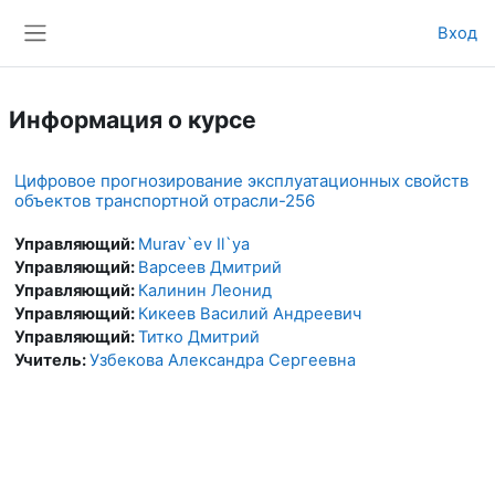
Перейти к основному содержанию
Вход
Боковая панель
Информация о курсе
Цифровое прогнозирование эксплуатационных свойств
объектов транспортной отрасли-256
Управляющий:
Murav`ev Il`ya
Управляющий:
Варсеев Дмитрий
Управляющий:
Калинин Леонид
Управляющий:
Кикеев Василий Андреевич
Управляющий:
Титко Дмитрий
Учитель:
Узбекова Александра Сергеевна