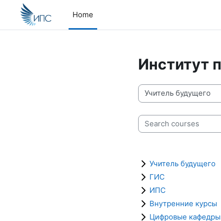
Skip to main content
Home
Институт 
Course categories
Search courses
Учитель будущего
ГИС
ИПС
Внутренние курсы
Цифровые кафедры 