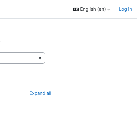
English ‎(en)‎
Log in
в
Expand all