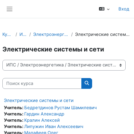
Перейти к основному содержанию
Вход
Боковая панель
Курсы
ИПС
Электроэнергетика
Электрические системы и сети
Электрические системы и сети
Категории курсов
Поиск курса
Поиск курса
Электрические системы и сети
Учитель:
Бедретдинов Рустам Шамилевич
Учитель:
Гардин Александр
Учитель:
Кралин Алексей
Учитель:
Липужин Иван Алексеевич
Учитель:
Малафеев Олег